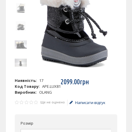
Наявність:
17
2099
.
00
грн
Код Товару:
APE.LUX81
Виробник:
OLANG
Ще не оцінено
Написати відгук
Розмір