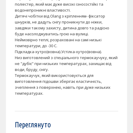
поліестер, який має дуже високі ізносостійкі та
водонепроникні властивості.
Дитячі чобітки від Olang з кріпленням- фіксатор
шнурків, не дадуть снігу проникнути до ніжки,
завдяки такому захисту, дитина довго та радісно
буде насолоджуватись грою на вулиці.
Неймовірно теплі, розраховані на самі низькі
температури, до -30 С.
Підкладка-хутро(вовна).Устілка-хутро(вовна).
Низ виготовлений з спеціального термокаучуку, який
не "дубіє" при низьких температурах, захищає від
води, бруду, снігу.
Термокаучук, який використовується для
виготовлення підошви зберігає еластичність,
зчеплення з поверхнею, навіть при дуже низьких
температурах.
Переглянуто