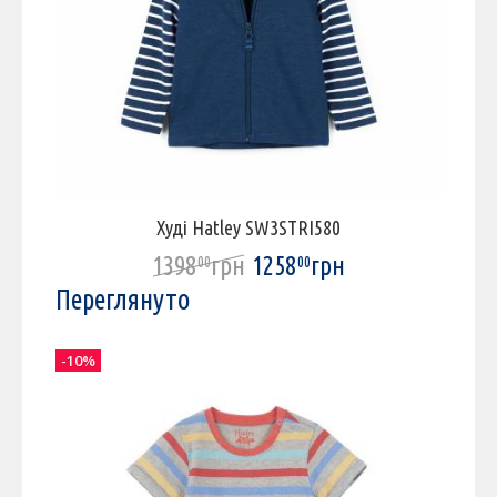
Худі Hatley SW3STRI580
1398
грн
1258
грн
00
00
Переглянуто
-10%