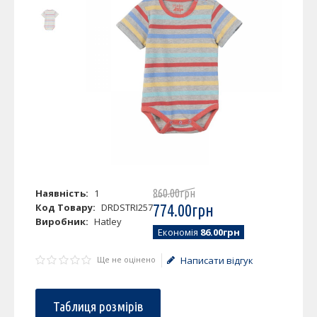
Наявність:
1
860
.
00
грн
Код Товару:
DRDSTRI257
774
.
00
грн
Виробник:
Hatley
Економія
86.00грн
Ще не оцінено
Написати відгук
Таблиця розмірів