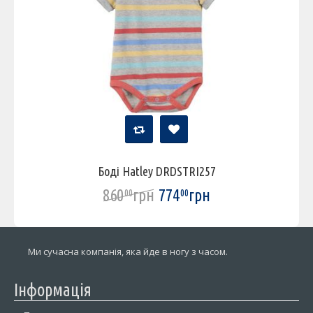
Боді Hatley DRDSTRI257
860
грн
774
грн
00
00
Ми сучасна компанія, яка йде в ногу з часом.
Інформація