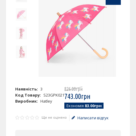
Наявність:
3
826
.
00
грн
Код Товару:
S23GPK021
743
.
00
грн
Виробник:
Hatley
Економія
83.00грн
Ще не оцінено
Написати відгук