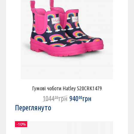
Гумові чоботи Hatley S20CRK1479
1044
грн
940
грн
00
00
Переглянуто
-10%