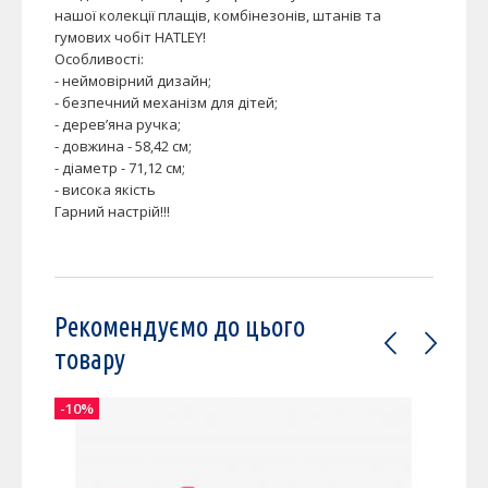
нашої колекції плащів, комбінезонів, штанів та
гумових чобіт HATLEY!
Особливості:
- неймовірний дизайн;
- безпечний механізм для дітей;
- дерев’яна ручка;
- довжина - 58,42 см;
- діаметр - 71,12 см;
- висока якість
Гарний настрій!!!
Рекомендуємо до цього
товару
-10%
-