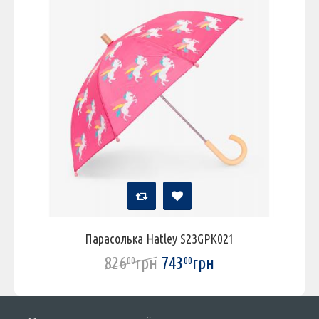
Парасолька Hatley S23GPK021
826
грн
743
грн
00
00