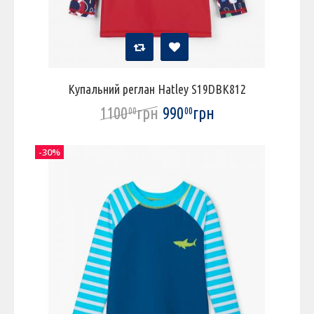
Купальний реглан Hatley S19DBK812
1100
грн
990
грн
00
00
-30%