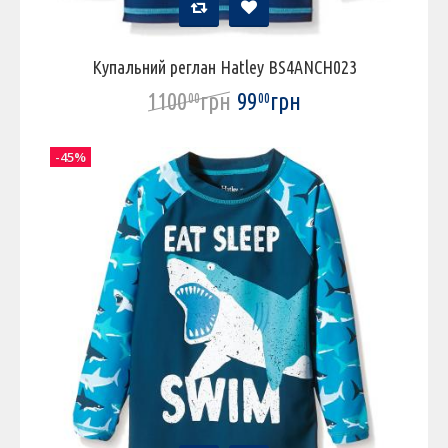
Купальний реглан Hatley BS4ANCH023
1100
грн
99
грн
00
00
-45%