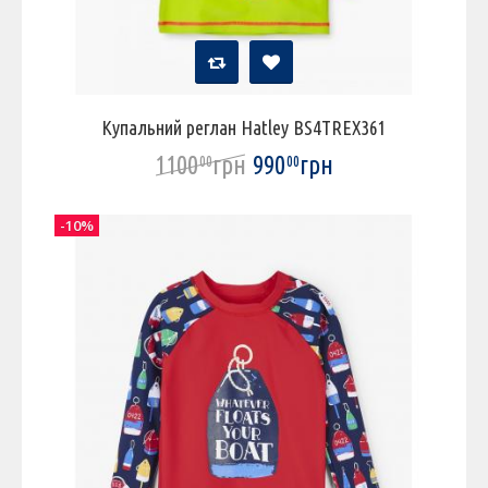
Купальний реглан Hatley BS4TREX361
1100
грн
990
грн
00
00
-10%