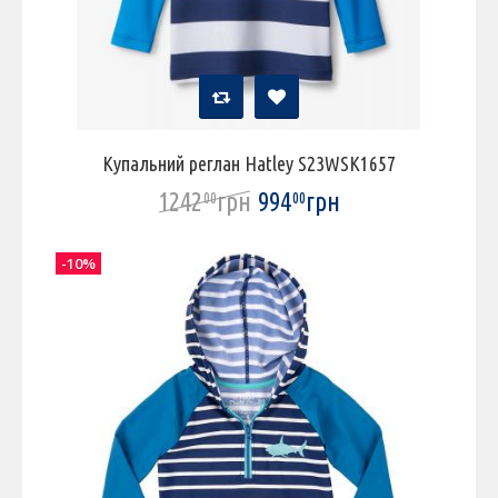
Купальний реглан Hatley S23WSK1657
1242
грн
994
грн
00
00
-10%