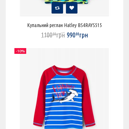
Купальний реглан Hatley BS4RAYS515
1100
грн
990
грн
00
00
-10%