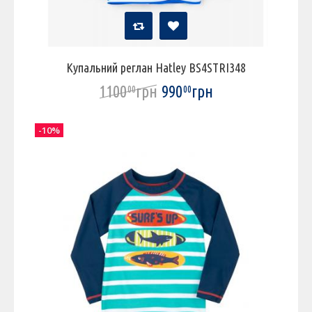
Купальний реглан Hatley BS4STRI348
1100
грн
990
грн
00
00
-10%