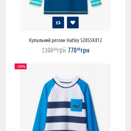
Купальний реглан Hatley S20SSK812
1100
грн
770
грн
00
00
-20%