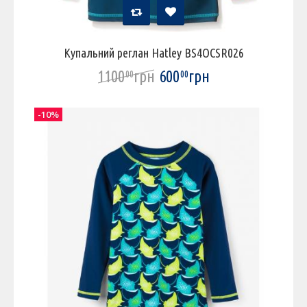
Купальний реглан Hatley BS4OCSR026
1100
грн
600
грн
00
00
-10%