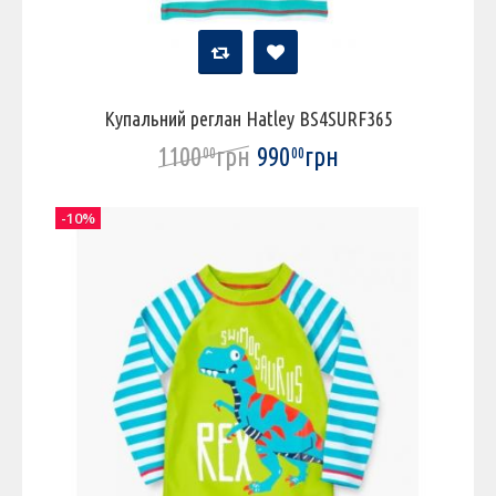
Купальний реглан Hatley BS4SURF365
1100
грн
990
грн
00
00
-10%