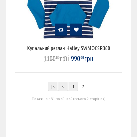
Купальний реглан Hatley SWMOCSR360
1100
грн
990
грн
00
00
|<
<
1
2
Показано з 31 по 40 із 40 (всього 2 сторінок)