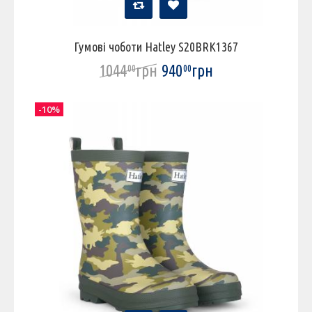
Гумові чоботи Hatley S20BRK1367
1044
грн
940
грн
00
00
-10%