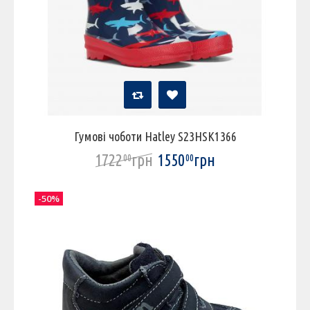
Гумові чоботи Hatley S23HSK1366
1722
грн
1550
грн
00
00
-50%