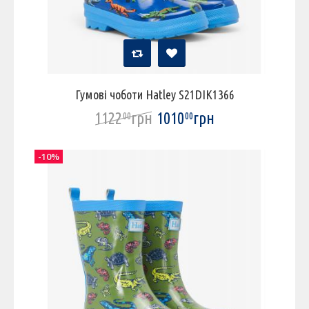
Гумові чоботи Hatley S21DIK1366
1122
грн
1010
грн
00
00
-10%