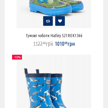
Гумові чоботи Hatley S21REK1366
1122
грн
1010
грн
00
00
-10%