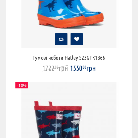
Гумові чоботи Hatley S23GTK1366
1722
грн
1550
грн
00
00
-10%