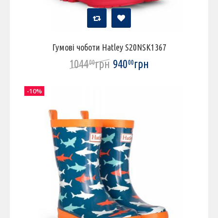
Гумові чоботи Hatley S20NSK1367
1044
грн
940
грн
00
00
-10%