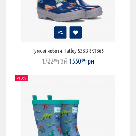
Гумові чоботи Hatley S23BRK1366
1722
грн
1550
грн
00
00
-10%