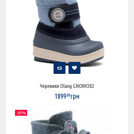
Черевики Olang GNOMO82
1899
грн
00
-61%