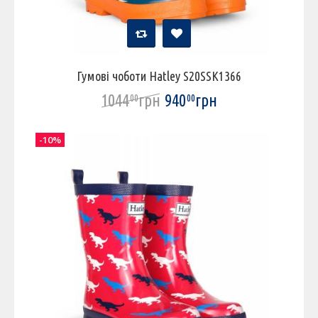
Гумові чоботи Hatley S20SSK1366
1044
грн
940
грн
00
00
-10%