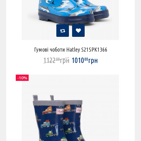
Гумові чоботи Hatley S21SPK1366
1122
грн
1010
грн
00
00
-10%