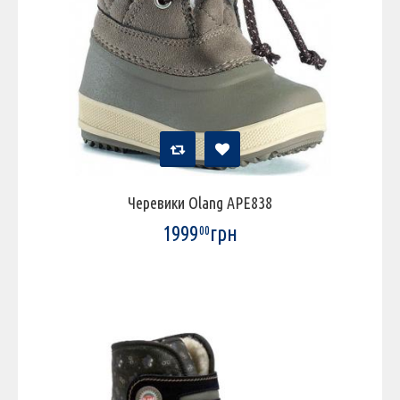
Черевики Olang APE838
1999
грн
00