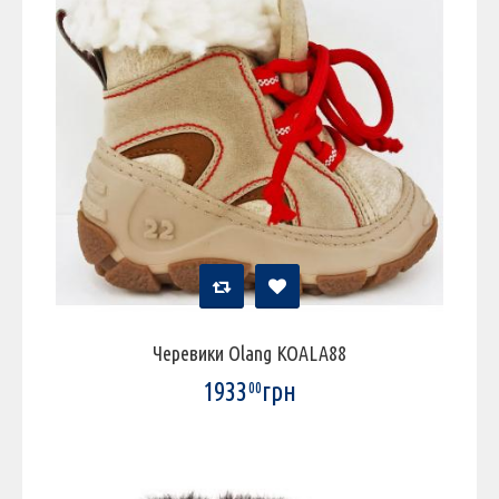
Черевики Olang KOALA88
1933
грн
00