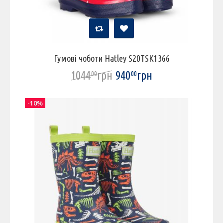
Гумові чоботи Hatley S20TSK1366
1044
грн
940
грн
00
00
-10%