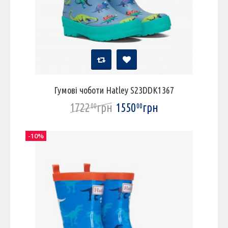
Гумові чоботи Hatley S23DDK1367
1722
грн
1550
грн
00
00
-10%