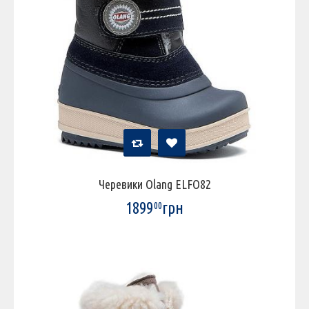
Черевики Olang ELFO82
1899
грн
00