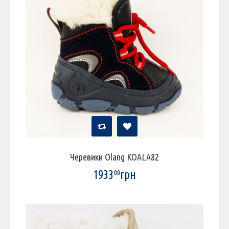
Черевики Olang KOALA82
1933
грн
00