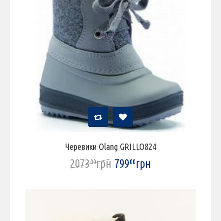
Черевики Olang GRILLO824
2073
грн
799
грн
00
00