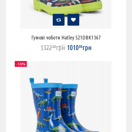
Гумові чоботи Hatley S21DBK1367
1122
грн
1010
грн
00
00
-10%