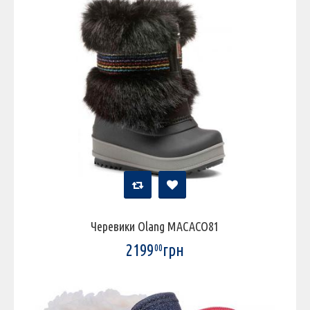
Черевики Olang MACACO81
2199
грн
00