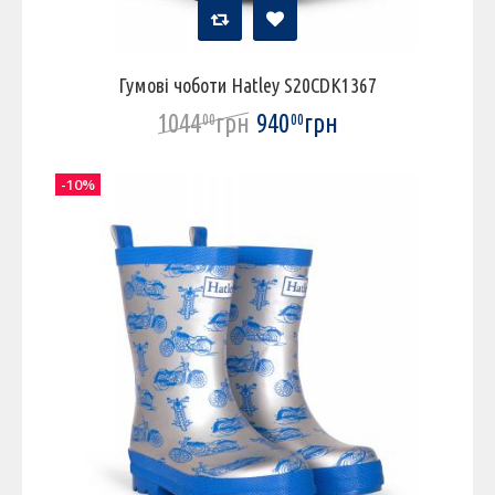
Гумові чоботи Hatley S20CDK1367
1044
грн
940
грн
00
00
-10%