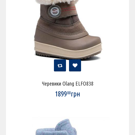
Черевики Olang ELFO838
1899
грн
00