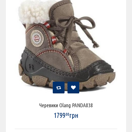
Черевики Olang PANDA838
1799
грн
00