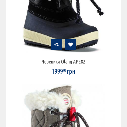
Черевики Olang APE82
1999
грн
00