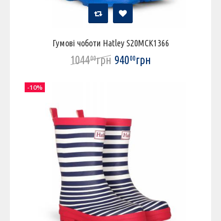
Гумові чоботи Hatley S20MCK1366
1044
грн
940
грн
00
00
-10%