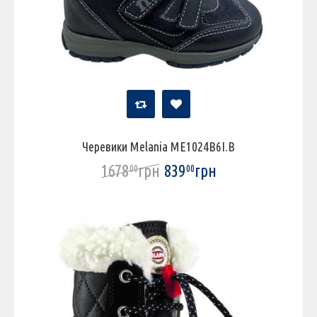
Черевики Melania ME1024B6I.B
1678
грн
839
грн
00
00